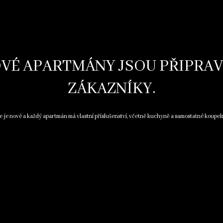
VÉ APARTMÁNY JSOU PŘIPRA
ZÁKAZNÍKY.
e je nové a každý apartmán má vlastní příslušenství, včetně kuchyně a samostatné koupel