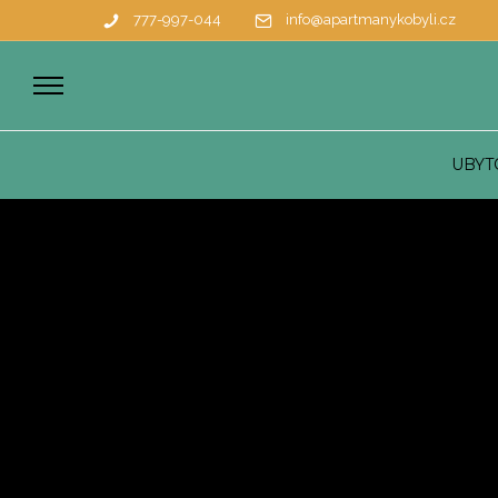
777-997-044
info@apartmanykobyli.cz
UBYT