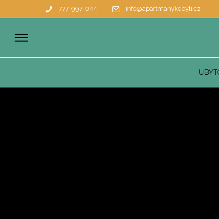
777-997-044
info@apartmanykobyli.cz
UBYT