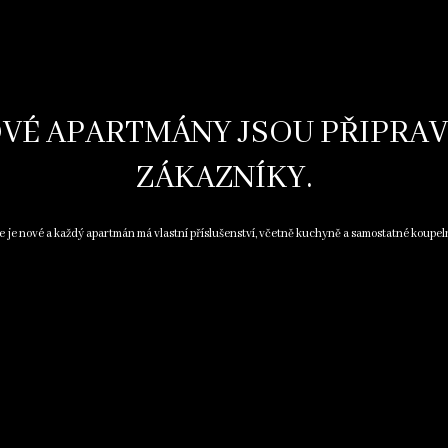
VÉ APARTMÁNY JSOU PŘIPRA
ZÁKAZNÍKY.
e je nové a každý apartmán má vlastní příslušenství, včetně kuchyně a samostatné koupel