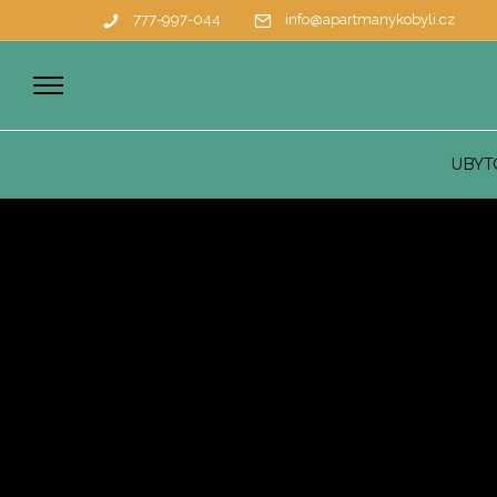
777-997-044
info@apartmanykobyli.cz
UBYT