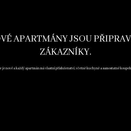
VÉ APARTMÁNY JSOU PŘIPRA
ZÁKAZNÍKY.
e je nové a každý apartmán má vlastní příslušenství, včetně kuchyně a samostatné koupel